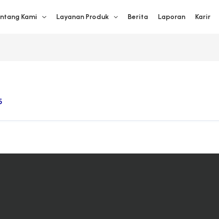
ntang Kami
Layanan Produk
Berita
Laporan
Karir
5