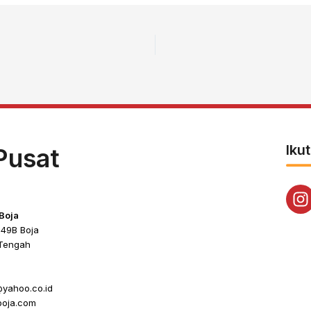
Iku
Pusat
Boja
 49B Boja
 Tengah
yahoo.co.id
boja.com