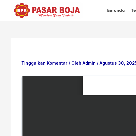
Lewati
ke
Beranda
Te
konten
2021
Tinggalkan Komentar
/ Oleh
Admin
/
Agustus 30, 202