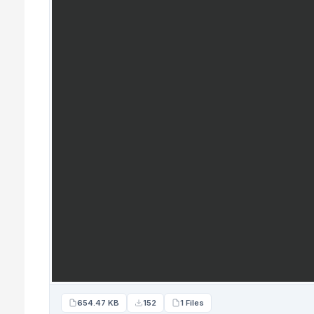
654.47 KB
152
1 Files