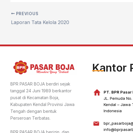
PREVIOUS
Laporan Tata Kelola 2020
Kantor 
BPR PASAR BOJA berdiri sejak
tanggal 24 Juni 1989 berkantor
PT. BPR Pasar 
pusat di Kecamatan Boja,
JL. Pemuda No.
Kabupaten Kendal Provinsi Jawa
Kendal – Jawa
Indonesia
Tengah dengan bentuk
Perseroan Terbatas.
bpr_pasarboja@
info@bprpasar
BPR PASAR BOJA berizin dan